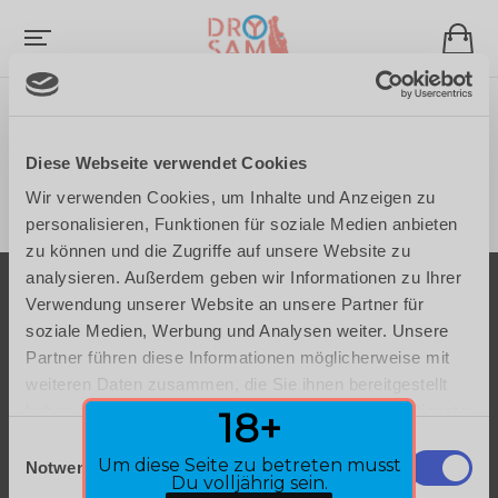
VERSANDARTEN
Diese Webseite verwendet Cookies
Wir verwenden Cookies, um Inhalte und Anzeigen zu
personalisieren, Funktionen für soziale Medien anbieten
zu können und die Zugriffe auf unsere Website zu
analysieren. Außerdem geben wir Informationen zu Ihrer
Verwendung unserer Website an unsere Partner für
soziale Medien, Werbung und Analysen weiter. Unsere
© 2026
Drysam Gin
Partner führen diese Informationen möglicherweise mit
NEWSLETTER
|
Allgemeine Geschäftsbedingungen
|
weiteren Daten zusammen, die Sie ihnen bereitgestellt
Datenschutzerklärung
|
Widerrufserklärung
|
Impressum
haben oder die sie im Rahmen Ihrer Nutzung der Dienste
18+
gesammelt haben.
E
Um diese Seite zu betreten musst
Notwendig
i
Du volljährig sein.