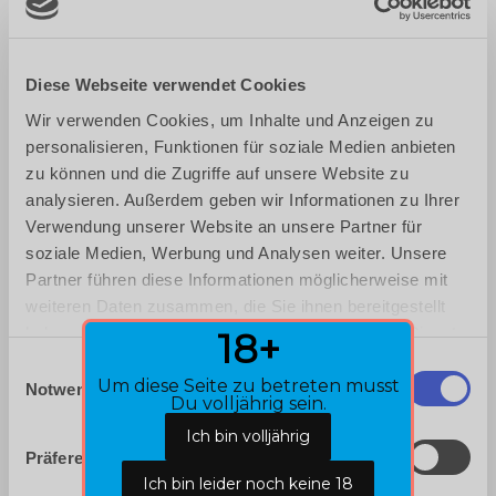
das Online-Bestellformular des Verkäufers kann
der Kunde mögliche Eingabefehler durch
aufmerksames Lesen der auf dem Bildschirm
dargestellten Informationen erkennen. Ein
Diese Webseite verwendet Cookies
wirksames technisches Mittel zur besseren
Wir verwenden Cookies, um Inhalte und Anzeigen zu
Erkennung von Eingabefehlern kann dabei die
personalisieren, Funktionen für soziale Medien anbieten
Vergrößerungsfunktion des Browsers sein, mit
zu können und die Zugriffe auf unsere Website zu
deren Hilfe die Darstellung auf dem Bildschirm
analysieren. Außerdem geben wir Informationen zu Ihrer
vergrößert wird. Seine Eingaben kann der Kunde
Verwendung unserer Website an unsere Partner für
im Rahmen des elektronischen Bestellprozesses
soziale Medien, Werbung und Analysen weiter. Unsere
so lange über die üblichen Tastatur- und
Partner führen diese Informationen möglicherweise mit
Mausfunktionen korrigieren, bis er den den
weiteren Daten zusammen, die Sie ihnen bereitgestellt
Bestellvorgang abschließenden Button anklickt.
haben oder die sie im Rahmen Ihrer Nutzung der Dienste
18+
gesammelt haben.
E
2.8
Für den Vertragsschluss steht ausschließlich
Um diese Seite zu betreten musst
Notwendig
i
die deutsche Sprache zur Verfügung.
Du volljährig sein.
n
2.9
Die Bestellabwicklung und Kontaktaufnahme
w
Präferenzen
finden in der Regel per E-Mail und
i