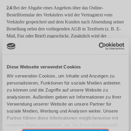
2.6
Bei der Abgabe eines Angebots über das Online-
Bestellformular des Verkäufers wird der Vertragstext vom
Verkäufer gespeichert und dem Kunden nach Absendung seiner
Bestellung nebst den vorliegenden AGB in Textform (z. B. E-
Mail, Fax oder Brief) zugeschickt. Zusätzlich wird der
Vertragstext auf der Internetseite des Verkäufers archiviert und
kann vom Kunden über sein passwortgeschütztes Kundenkonto
unter Angabe der entsprechenden Login-Daten kostenlos
abgerufen werden, sofern der Kunde vor Absendung seiner
Diese Webseite verwendet Cookies
Bestellung ein Kundenkonto im Online-Shop des Verkäufers
Wir verwenden Cookies, um Inhalte und Anzeigen zu
angelegt hat.
personalisieren, Funktionen für soziale Medien anbieten
zu können und die Zugriffe auf unsere Website zu
2.7
Vor verbindlicher Abgabe der Bestellung über das Online-
analysieren. Außerdem geben wir Informationen zu Ihrer
Bestellformular des Verkäufers kann der Kunde mögliche
Verwendung unserer Website an unsere Partner für
Eingabefehler durch aufmerksames Lesen der auf dem
soziale Medien, Werbung und Analysen weiter. Unsere
Bildschirm dargestellten Informationen erkennen. Ein
Partner führen diese Informationen möglicherweise mit
wirksames technisches Mittel zur besseren Erkennung von
weiteren Daten zusammen, die Sie ihnen bereitgestellt
Eingabefehlern kann dabei die Vergrößerungsfunktion des